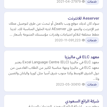
2021-04-27
979
خدمات
Aeserver للانترنت
سواء كان لديك موقع ويب بالفعل أو تبحث عن طرق لتوصيل عملك
عبر الإنترنت والنمو، فإن AEserver لديه الحلول المناسبة لك. لدينا
خطط مختلفة لتلائم احتياجات وقدرات مؤسستك المتنوعة بأسعار …
2020-11-09
1,223
خدمات
معهد ELC في ماليزيا
معهد ELC في ماليزيا Excel Language Centre (ELC) يعتبر
معهد ELC في ماليزيا وجهة مناسبة لكثير من الطلاب القادمين من
دول الشرق الاوسط وكذا جنوب شرق آسيا مثل كوريا واليابان والصين
وتا…
2023-05-30
610
خدمات
شركة الرائع السعودي
موقع رسمي لشركة الرائع السعودي للخدمات المنزلية