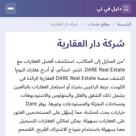
دليل في تي
الرئيسية
›
مواقع خدمات
›
شركة دار العقارية
شركة دار العقارية
"من المنازل إلى المكاتب، استكشف أفضل العقارات مع
DARE Real Estate. اشترِ، استأجر، أو أدرج عقارك اليوم!
اكتشف منصة DARE Real Estate العقارية الرائدة في
الكويت. نربط الراغبين بشراء أو استئجار العقارات بالبائعين.
يشمل ذلك الشقق والفلل والبنتهاوس والاستوديوهات
ومساحات التجزئة والمستودعات وغيرها. يوفر Dare
خيارات بحث مُحسّنة، مما يُسهّل على المستخدمين العثور
على العقارات بسهولة. يمكن لمالكي العقارات التسجيل
معنا بسهولة باستخدام نموذج الاشتراك المُريح، المُصمم