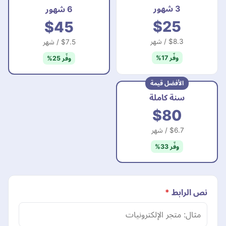
3 شهور
6 شهور
$25
$45
$8.3 / شهر
$7.5 / شهر
وفّر 17%
وفّر 25%
الأفضل قيمة
سنة كاملة
$80
$6.7 / شهر
وفّر 33%
نص الرابط
*
الحقل (لا تملأه):