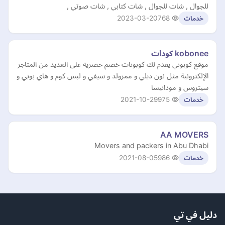
للجوال , شات للجوال , شات كتابي , شات صوتي ,
2023-03-20
768
خدمات
kobonee كودات
موقع كوبوني يقدم لك كوبونات خصم حصرية على العديد من المتاجر
الإلكترونية مثل نون ديلي و ممزولد و سيفي و لبس كوم و هاي بوبي و
سيتروس و مودانيسا
2021-10-29
975
خدمات
AA MOVERS
Movers and packers in Abu Dhabi
2021-08-05
986
خدمات
دليل في تي