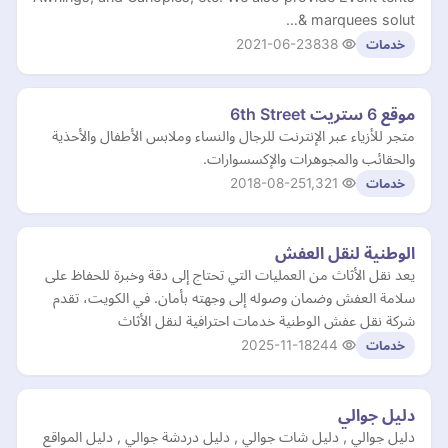
& marquees solut…
2021-06-23
838
خدمات
موقع 6 ستريت 6th Street
متجر للأزياء عبر الإنترنت للرجال والنساء وملابس الأطفال والأحذية
والحقائب والمجوهرات والإكسسوارات.
2018-08-25
1,321
خدمات
الوطنية لنقل العفش
يعد نقل الأثاث من العمليات التي تحتاج إلى دقة وخبرة للحفاظ على
سلامة العفش وضمان وصوله إلى وجهته بأمان. في الكويت، تقدم
شركة نقل عفش الوطنية خدمات احترافية لنقل الأثاث
2025-11-18
244
خدمات
دليل جوالي
دليل جوالي , دليل شات جوالي , دليل دردشة جوالي , دليل المواقع