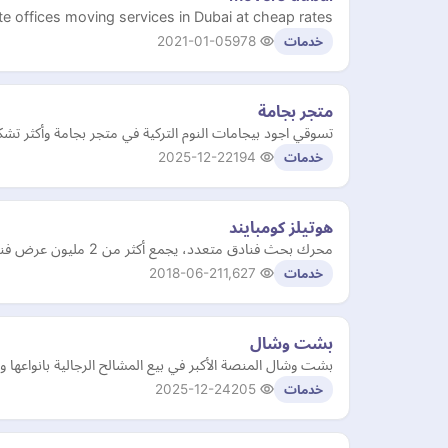
e offices moving services in Dubai at cheap rates.
2021-01-05
978
خدمات
متجر بجامة
تسوقي اجود بيجامات النوم التركية في متجر بجامة وأكثر تشكي
2025-12-22
194
خدمات
هوتيلز كومبايند
محرك بحث فنادق متعدد، يجمع أكثر من 2 مليون عرض فندقي من خلال مئات مواقع السفر والسلاسل الفندقية.
2018-06-21
1,627
خدمات
بشت وشال
بشت وشال المنصة الأكبر في بيع المشالح الرجالية بانواعها 
2025-12-24
205
خدمات