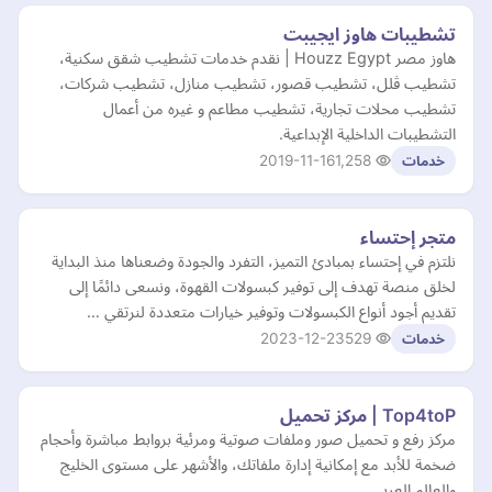
تشطيبات هاوز ايجيبت
هاوز مصر Houzz Egypt | نقدم خدمات تشطيب شقق سكنية،
تشطيب ڤلل، تشطيب قصور، تشطيب منازل، تشطيب شركات،
تشطيب محلات تجارية، تشطيب مطاعم و غيره من أعمال
التشطيبات الداخلية الإبداعية.
2019-11-16
1,258
خدمات
متجر إحتساء
نلتزم في إحتساء بمبادئ التميز، التفرد والجودة وضعناها منذ البداية
لخلق منصة تهدف إلى توفير كبسولات القهوة، ونسعى دائمًا إلى
تقديم أجود أنواع الكبسولات وتوفير خيارات متعددة لنرتقي …
2023-12-23
529
خدمات
Top4toP | مركز تحميل
مركز رفع و تحميل صور وملفات صوتية ومرئية بروابط مباشرة وأحجام
ضخمة للأبد مع إمكانية إدارة ملفاتك، والأشهر على مستوى الخليج
والعالم العربي