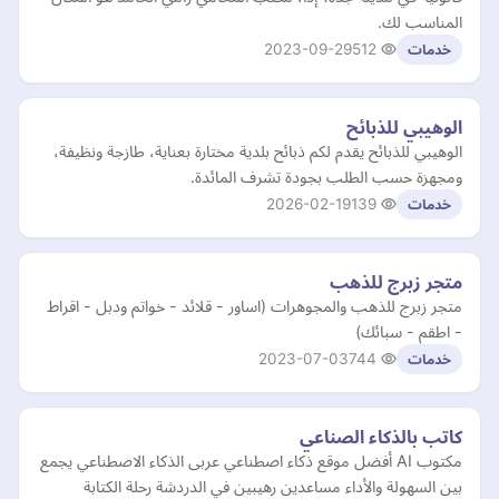
المناسب لك.
2023-09-29
512
خدمات
الوهيبي للذبائح
الوهيبي للذبائح يقدم لكم ذبائح بلدية مختارة بعناية، طازجة ونظيفة،
ومجهزة حسب الطلب بجودة تشرف المائدة.
2026-02-19
139
خدمات
متجر زبرج للذهب
متجر زبرج للذهب والمجوهرات (اساور - قلائد - خواتم ودبل - اقراط
- اطقم - سبائك)
2023-07-03
744
خدمات
كاتب بالذكاء الصناعي
مكتوب AI أفضل موقع ذكاء اصطناعي عربى الذكاء الاصطناعي يجمع
بين السهولة والأداء مساعدين رهيبين في الدردشة رحلة الكتابة