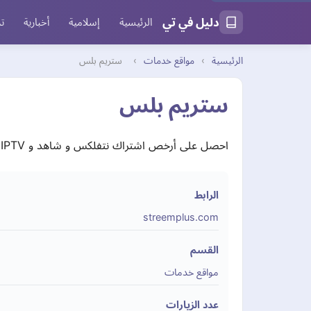
دليل في تي
الرئيسية
إسلامية
أخبارية
تر
الرئيسية
›
مواقع خدمات
›
ستريم بلس
ستريم بلس
احصل على أرخص اشتراك نتفلكس و شاهد و IPTV بتفعيل فوري وضمان كامل. أسعار منافسة، دعم سريع، وتجديد سهل لجميع الاشتراكات عبر StreemPlus.
الرابط
streemplus.com
القسم
مواقع خدمات
عدد الزيارات