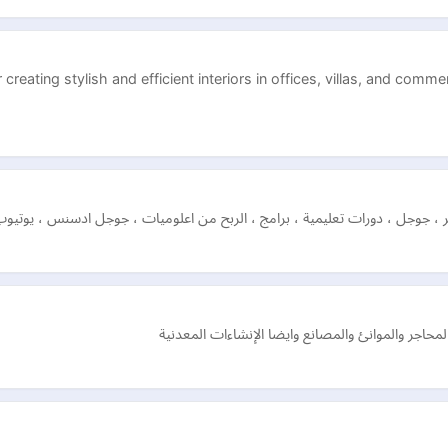
r creating stylish and efficient interiors in offices, villas, and com
وجر ، جوجل ، دورات تعليمية ، برامج ، الربح من اعلوميات ، جوجل ادسنس ، يوتيو
حاجر والموانئ والمصانع وايضا الإنشاءات المعدنية