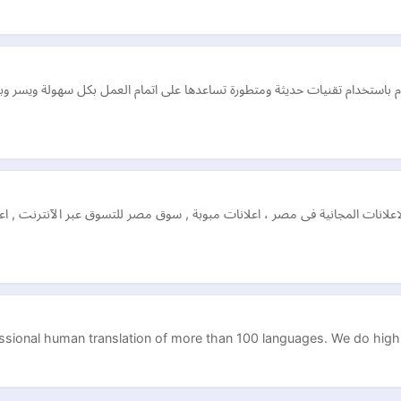
050724 شركات التنظيف تقوم باستخدام تقنيات حديثة ومتطورة تساعدها على اتمام العمل بكل سه
لاعلانات المجانية فى مصر ، اعلانات مبوبة , سوق مصر للتسوق عبر الآنترنت ,
essional human translation of more than 100 languages. We do hig