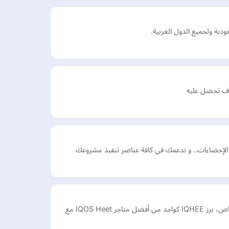
دية ولجميع الدول العربية.
وف تحصل عليه
 و الإحصاءات.. و ندعمك في كافة عناصر تنفيذ مشروعك
IQHEE هو متجر إلكتروني يزود العملاء بجودة عالية IQOS Heets في دبي وأبو ظبي والإمارات العربية المتحدة. مع أكثر من 100000 عميل راض، برز IQHEE كواحد من أفضل متاجر IQOS Heet مع