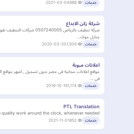
2021-03-04
988
خدمات
شركة ركن الابداع
شركة تنظيف بالرياض 0005
منازل موك…
2020-03-30
1,509
خدمات
اعلانات مبوبة
مواقع اعلانات مجانية فى مصر بدون تسجيل , اشهر مواقع ا
فى …
2019-10-16
1,174
خدمات
PTL Translation
h-quality work around the clock, whenever needed.
2021-11-01
852
خدمات