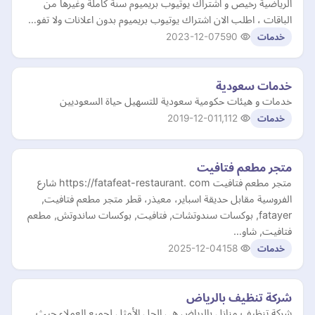
الرياضية رخيص و اشتراك يوتيوب بريميوم سنة كاملة وغيرها من
الباقات ، اطلب الان اشتراك يوتيوب بريميوم بدون اعلانات ولا تفو…
2023-12-07
590
خدمات
خدمات سعودية
خدمات و هيئات حكومية سعودية للتسهيل حياة السعوديين
2019-12-01
1,112
خدمات
متجر مطعم فتافيت
متجر مطعم فتافيت https://fatafeat-restaurant. com شارع
الفروسية مقابل حديقة اسباير، معيذر، قطر متجر مطعم فتافيت,
fatayer, بوكسات سندوتشات, فتافيت, بوكسات ساندوتش, مطعم
فتافيت, شاو…
2025-12-04
158
خدمات
شركة تنظيف بالرياض
شركة تنظيف منازل بالرياض هي الحل الأمثل لجميع العملاء حيث