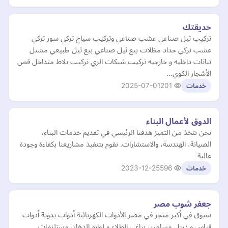
حديقتك
تركيب ثيل صناعي عشب صناعي وتركيب سياج تركي سور تركي
عشب تركي حداد مظلات بيع ثيل صناعي بيع ثيل طبيعي مشتل
نباتات داخليه و خارجيه تركيب شبكات الري تركيب بلاط متداخل قص
الأشجار الكوي…
2025-07-01
201
خدمات
الدوق لأعمال البناء
نحن نتخذ من التميز هدفنا الرئيسي في تقديم خدمات البناء،
الصيانة، الهندسة، والاستشارات. نقوم بتنفيذ مشاريعنا بكفاءة وجودة
عالية
2023-12-25
596
خدمات
جعفر شوب مصر
تسوق في أكبر متجر في مصر الأدوات الكهربائية أدوات يدوية أدوات
قياس و دريل مسامير، براغي الطلاء و لوازم الدهان مستلزمات