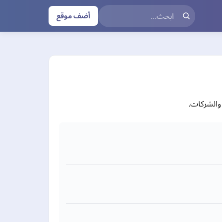
أضف موقع
والشركات.