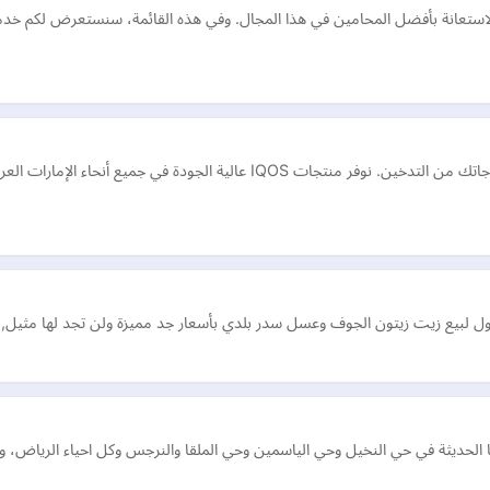
ضل الاستعانة بأفضل المحامين في هذا المجال. وفي هذه القائمة، سنستعرض لكم 
SoulSpace هو متجرك الموثوق به عبر الإنترنت لتلبية احتياجاتك من التدخين. نوف
 لبيع زيت زيتون الجوف وعسل سدر بلدي بأسعار جد مميزة ولن تجد لها مثيل, يتو
 الحديثة في حي النخيل وحي الياسمين وحي الملقا والنرجس وكل احياء الرياض