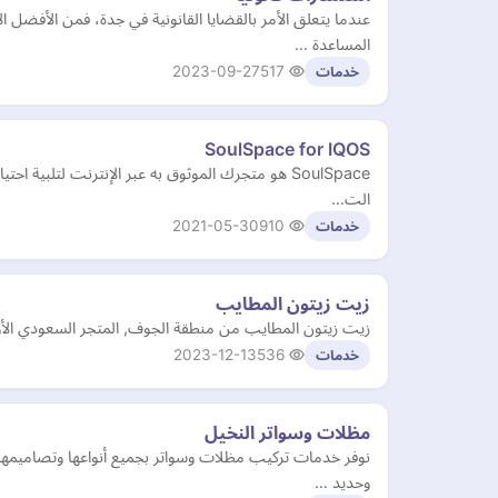
عندما يتعلق الأمر بالقضايا القانونية في جدة، فمن الأف
المساعدة …
2023-09-27
517
خدمات
SoulSpace for IQOS
الت…
2021-05-30
910
خدمات
زيت زيتون المطايب
زيت زيتون المطايب من منطقة الجوف, المتجر السعودي الأول
2023-12-13
536
خدمات
مظلات وسواتر النخيل
نوفر خدمات تركيب مظلات وسواتر بجميع أنواعها وتصاميمها
وحديد …