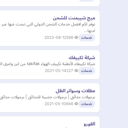
ميج شيبمنت للشحن
نوفر لكم افضل خدمات الشحن الدولي التي تبحث عنها عبر 
لديها…
2023-08-12
599
خدمات
شركة تكييفك
شركة تكييفك لأنظمة تكييف الهواء takifak من ابرز واعرق الشركات التكييف فى توريد وتركيب جميع انظمة التكييف الهواء ‘ عبر السنوات نفدم افضل الحلول لاعملائنا يواكب العصر والتكنولوجيا ا…
2021-05-14
227
خدمات
مظلات وسواتر الظل
برجولات حدائق | برجولات خشبية للحدائق | برجولات حدائق م
2021-05-10
946
خدمات
القورو