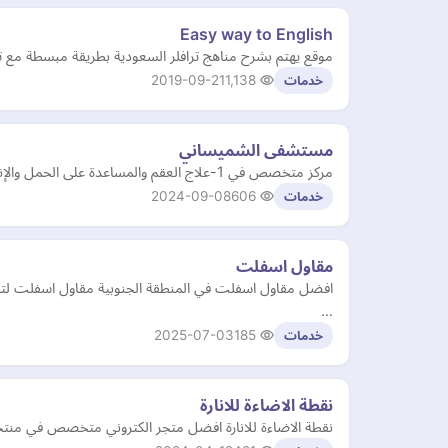
Easy way to English
موقع يهتم بشرح مناهج ترافلر السعودية بطريقة مبسطة مع توف
2019-09-21
1,138
خدمات
مستشفى الشميساني
مركز متخصص في 1-علاج العقم والمساعدة على الحمل والإنجاب، حاصل على ترخيص وزارة الصحة منذ تاريخ (27. 12. 2015) و يسعدنا ان نستقبل كافة المرضى من جميع دول العالم
2024-09-08
606
خدمات
مقاول اسفلت
افضل مقاول اسفلت في المنطقة الجنوبية مقاول اسفلت لتنفي
…
2025-07-03
185
خدمات
نقطة الاضاءة للانارة
نقطة الاضاءة للانارة افضل متجر الكتروني متخصص في منتجات 