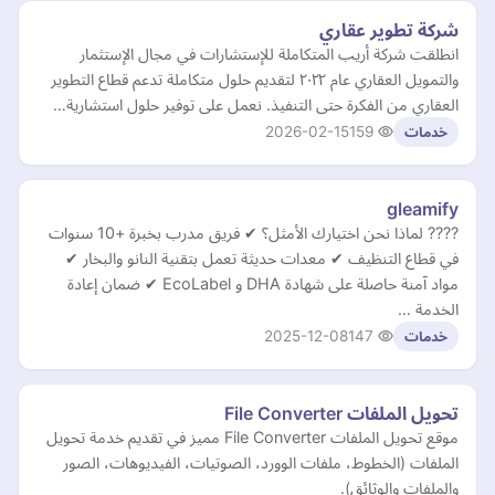
شركة تطوير عقاري
انطلقت شركة أريب المتكاملة للإستشارات في مجال الإستثمار
والتمويل العقاري عام ٢٠٢٢ لتقديم حلول متكاملة تدعم قطاع التطوير
العقاري من الفكرة حتى التنفيذ. نعمل على توفير حلول استشارية…
2026-02-15
159
خدمات
gleamify
???? لماذا نحن اختيارك الأمثل؟ ✔ فريق مدرب بخبرة +10 سنوات
في قطاع التنظيف ✔ معدات حديثة تعمل بتقنية النانو والبخار ✔
مواد آمنة حاصلة على شهادة DHA و EcoLabel ✔ ضمان إعادة
الخدمة …
2025-12-08
147
خدمات
تحويل الملفات File Converter
موقع تحويل الملفات File Converter مميز في تقديم خدمة تحويل
الملفات (الخطوط، ملفات الوورد، الصوتيات، الفيديوهات، الصور
والملفات والوثائق).