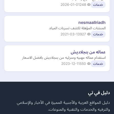
2026-01-01
248
خدمات
nesmaallriadh
المنشات المؤهلة لكشف تسربات المياه.
2021-03-13
927
خدمات
عماله من بنجلاديش
استقدام عماله مهنيه ومنزليه من بنجلاديش بافضل الاسعار
2023-12-11
550
خدمات
دليل في تي
دليل المواقع العربية والأجنبية المميزة في الأخبار والإسلامي
والترفيه والخدمات والتقنية والمنوعات.