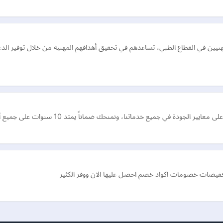
في القطاع الطبي، تساعدهم في تحقيق أهدافهم المهنية من خلال توفير الدعم ال
ي جميع خدماتنا، ونمنحك ضماناً يمتد 10 سنوات على جميع أعمال العزل المائي
فيضات خصومات اكواد خصم احصل عليها الان ووفر الكثير