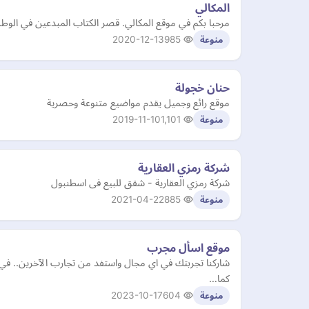
المكالي
مرحبا بكم في موقع المكالي. قصر الكتاب المبدعين في الوطن
2020-12-13
985
منوعة
حنان خجولة
موقع رائع وجميل يقدم مواضيع متنوعة وحصرية
2019-11-10
1,101
منوعة
شركة رمزي العقارية
شركة رمزي العقارية - شقق للبيع فى اسطنبول
2021-04-22
885
منوعة
موقع اسأل مجرب
شاركنا تجربتك في اي مجال واستفد من تجارب الآخرين.. في
كما…
2023-10-17
604
منوعة