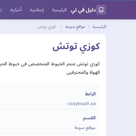
دليل في تي
الرئيسية
إسلامية
أخبارية
تر
الرئيسية
›
مواقع منوعة
›
كوزي توتش
كوزي توتش
كوزي توتش متجر الخيوط المتخصص في خيوط الحياكة
الهواة والمحترفين
الرابط
cozytouch.sa
القسم
مواقع منوعة