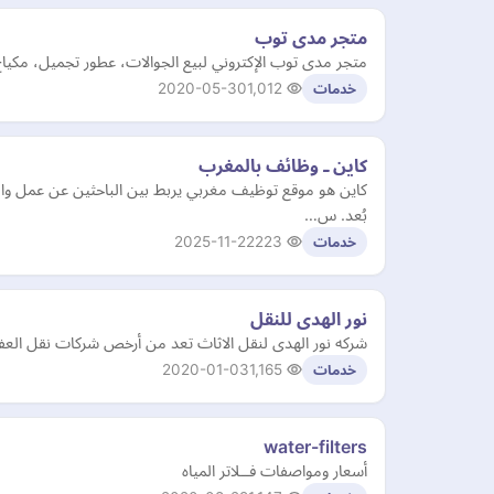
متجر مدى توب
متجر مدى توب الإكتروني لبيع الجوالات، عطور تجميل، مكياج،
2020-05-30
1,012
خدمات
كاين ـ وظائف بالمغرب
كاين هو موقع توظيف مغربي يربط بين الباحثين عن عمل وا
بُعد. س…
2025-11-22
223
خدمات
نور الهدى للنقل
شركه نور الهدى لنقل الاثاث تعد من أرخص شركات نقل ال
2020-01-03
1,165
خدمات
water-filters
أسعار ومواصفات فــلاتر المياه