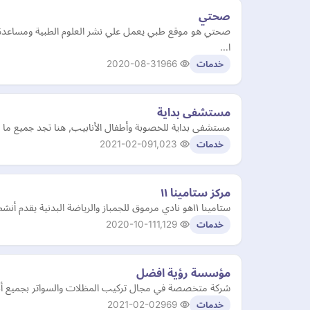
صحتي
صحتي هو موقع طبي يعمل علي نشر العلوم الطبية ومساعدة ال
ا…
2020-08-31
966
خدمات
مستشفى بداية
مستشفى بداية للخصوبة وأطفال الأنابيب, هنا تجد جميع ما
2021-02-09
1,023
خدمات
مركز ستامينا ١١
ستامينا ١١هو نادي مرموق للجمباز والرياضة البدنية يقدم أنشطة ترفيهية وتنافسية في دبي. نقدم خدمات الجمباز للأطفال والكبار على حدٍ سواء
2020-10-11
1,129
خدمات
مؤسسة رؤية افضل
شركة متخصصة في مجال تركيب المظلات والسواتر بجميع أنوا
2021-02-02
969
خدمات