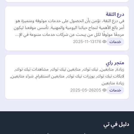
درع الثقة
في درع الثقة، نؤمن بأن الحصول على خدمات موثوقة ومتميزة هو
أمر بالغ الأهمية لنجاح حياتنا اليومية والمهنية. تأسس موقعنا ليكون
مرجعًا موثوقًا لكل من يبحث عن شركات خدمات متنوعة في الإ…
2025-11-13
176
خدمات
متجر راي
زيادة, متابعين, تيك توك, متابعين تيك توك, مشاهدات تيك توك,
لايكات تيك توك, يوزرات تيك توك, متابعين انستقرام, شراء متابعين,
زيادة متابعين
2025-05-26
205
خدمات
دليل في تي