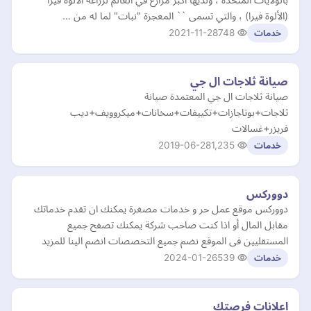
(الألوة فيرا) ، والتي تسمى `` المعجزة "نبات" لما له من …
2021-11-28
748
خدمات
صيانة ثلاجات ال جي
صيانة ثلاجات ال جي المعتمدة صيانة
ثلاجات+بوتاجازات+تكييفات+سخانات+ميكروويف+ديب
فريزر+غسالات
2019-06-28
1,235
خدمات
دووركس
دووركس موقع عمل حر و خدمات مصغرة يمكنك ان تقدم خدماتك
مقابل المال أو اذا كنت صاحب شركة يمكنك تصفح جميع
المستقليين فى الموقع نضم جميع التخصصات انضم الينا للمزيد
2024-01-26
539
خدمات
اعلانات فرصتك