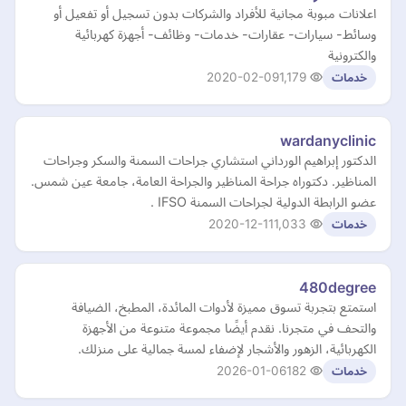
اعلانات مبوبة مجانية للأفراد والشركات بدون تسجيل أو تفعيل أو
وسائط- سيارات- عقارات- خدمات- وظائف- أجهزة كهربائية
والكترونية
2020-02-09
1,179
خدمات
wardanyclinic
الدكتور إبراهيم الورداني استشاري جراحات السمنة والسكر وجراحات
المناظير. دكتوراه جراحة المناظير والجراحة العامة، جامعة عين شمس.
عضو الرابطة الدولية لجراحات السمنة IFSO .
2020-12-11
1,033
خدمات
480degree
استمتع بتجربة تسوق مميزة لأدوات المائدة، المطبخ، الضيافة
والتحف في متجرنا. نقدم أيضًا مجموعة متنوعة من الأجهزة
الكهربائية، الزهور والأشجار لإضفاء لمسة جمالية على منزلك.
2026-01-06
182
خدمات