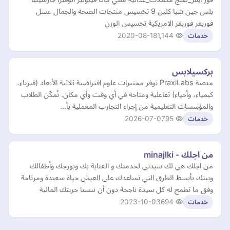
بلس جين شيا كلين 9 تخسيس منتجات الصحة والجمال عسل
فوريفر فوريفر الامريكية تخسيس الوزن
2020-08-18
1,144
خدمات
بركسيلابس
منصة PraxiLabs توفر مختبرات علوم افتراضية ثلاثية الأبعاد (فيزياء،
كيمياء، وأحياء) تفاعلية ومتاحة في أي وقت وأي مكان. نُمكّن الطلاب
والمؤسسات التعليمية من إجراء التجارب المعملية بأ…
2026-07-07
95
خدمات
من اجلك - minajlki
من اجلك هي لك سيدتي لخدمتك و العناية بك وبوزجك وأطفالك
وبيتك بأبسط الطرق التي تساعدك على العيش حياة سعيدة ومرتاحة
وفق ما تطمح له كل سيدة ناجحة دون أن ننسنا حريتك المالية
2023-10-03
694
خدمات