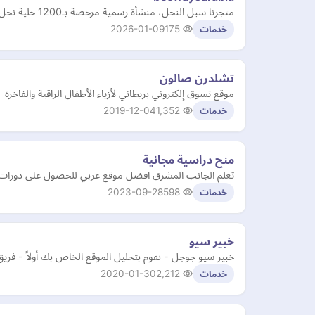
متجرنا سبل النحل، منشأة رسمية مرخصة بـ1200 خلية نحل، حيث نُنتج عسلًا نقيًا 100٪ من مناحلنا الخاصة دون شراء خارجي أو إضافات. بالإضافة إلى أننا حاصلون على جوائز عالمية ونضمن لك الطع…
2026-01-09
175
خدمات
تشلدرن صالون
موقع تسوق إلكتروني بريطاني لأزياء الأطفال الراقية والفاخرة
2019-12-04
1,352
خدمات
منح دراسية مجانية
تعلم الجانب المشرق افضل موقع عربي للحصول على دورات م
2023-09-28
598
خدمات
خبير سيو
خبير سيو جوجل - نقوم بتحليل الموقع الخاص بك أولاً - فر
2020-01-30
2,212
خدمات