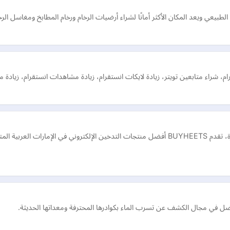
يعي ويعد المكان الأكثر أمانًا لشراء أرضيات الرخام ورخام المطابخ ومغاسل الرخام الطبي
رام، شراء متابعين تويتر، زيادة لايكات انستقرام، زيادة مشاهدات انستقرام، زيادة مت
من عصي التدخين الحرارية العطرية إلى أجهزة IQOS المتطورة، تقدم BUYHEETS أفضل منتجات التدخي
فضل في مجال الكشف عن تسرب الماء بكوادرها المحترفة ومعداتها الحديثة.