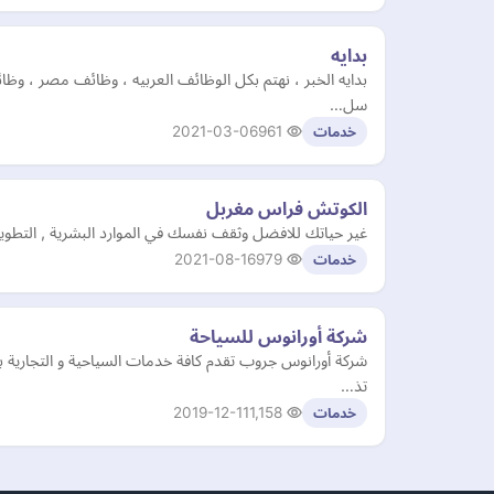
بدايه
بدايه الخبر ، نهتم بكل الوظائف العربيه ، وظائف مصر ، 
سل…
2021-03-06
961
خدمات
الكوتش فراس مغربل
غير حياتك للافضل وثقف نفسك في الموارد البشرية , التطوير
2021-08-16
979
خدمات
شركة أورانوس للسياحة
شركة أورانوس جروب تقدم كافة خدمات السياحية و التجارية 
تذ…
2019-12-11
1,158
خدمات