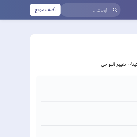
أضف موقع
ة · تغيير البواجي