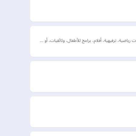
اضية، ترفيهية، أفلام، برامج للأطفال، وثائقيات، أو …