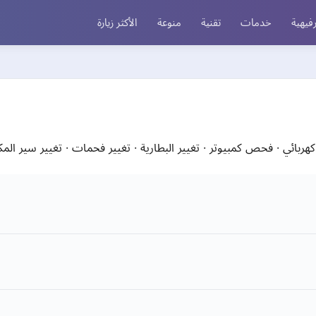
فيهية
خدمات
تقنية
منوعة
الأكثر زيارة
ائي · فحص كمبيوتر · تغيير البطارية · تغيير فحمات · تغيير سير المكين