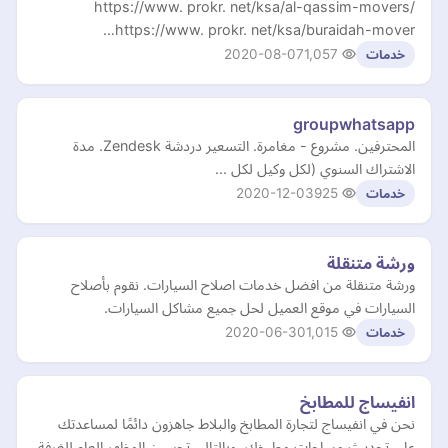
https://www. prokr. net/ksa/al-qassim-movers/
https://www. prokr. net/ksa/buraidah-mover…
2020-08-07
1,057
خدمات
groupwhatsapp
المحترفين. مشروع - مغامرة. التسعير دردشة Zendesk. مدة
الاشتراك السنوي (لكل وكيل لكل ...
2020-12-03
925
خدمات
ورشة متنقلة
ورشة متنقلة من افضل خدمات اصلاح السيارات. نقوم بأصلاح
السيارات في موقع العميل لحل جميع مشاكل السيارات.
2020-06-30
1,015
خدمات
انفيساج للمطابخ
نحن في انفيساج لتجارة المطابخ والبلاط جاهزون دائمًا لمساعدتك
على تحديث مساحات مطبخك، وبالتالي تحسين المظهر العام للغرفة.