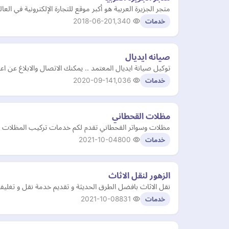
متجر الجزيرة العربية هو أكبر موقع للتجارة الإلكترونية في العالم العربي، ويضم أكثر من 400000 منتج من مختلف الفئات التي تشمل الإل
2018-06-20
1,340
خدمات
صيانه ايديال
توكيل صيانة ايديال المعتمد .. يمكنك الاتصال والابلاغ عن اعطال علي رقم 01117419995 ثلاجات وغسالات ايديال المنزلية وتحديد موعد للصيانة خلال 24 ساعة -
2020-09-14
1,036
خدمات
مظلات القحطاني
مظلات وسواتر القحطاني تقدم لكم خدمات تركيب المظلات والس
2021-10-04
800
خدمات
الزهور لنقل الاثاث
نقل الاثاث بافضل الطرق الحديثة و تقديم خدمة نقل و تغليف
2021-10-08
831
خدمات