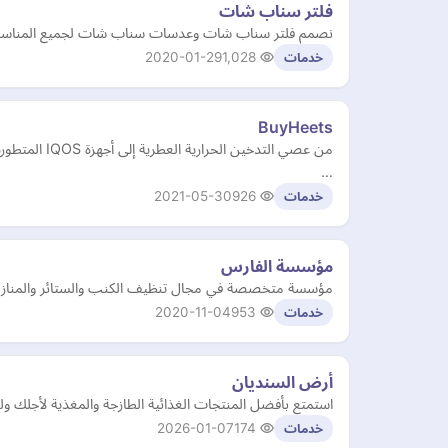
فلتر سناب شات
نصمم فلتر سناب شات وعدسات سناب شات لجميع المناسبات بجم
2020-01-29
1,028
خدمات
BuyHeets
…
2021-05-30
926
خدمات
مؤسسة الفارس
مؤسسة متخصصة في مجال تنظيف الكنب والستائر والمنازل بش
2020-11-04
953
خدمات
أرض السنديان
استمتع بأفضل المنتجات الغذائية الطازجة والمغذية لأجلك و
2026-01-07
174
خدمات