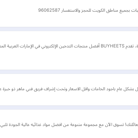
يع مناطق الكويت للحجز والاستفسار 96062587
من عصي التدخين الحرارية العطرية إلى أجهزة IQOS المتطورة، تقدم BUYHEETS أفضل منتجات التدخي
كل عام باجود الخامات واقل الاسعار وتحت إشراف فريق فني ماهر ذو خبرة عالي
لعائلتك! تسوق الآن مع مجموعة متنوعة من افضل مواد غذائيه عالية الجودة تلبي 