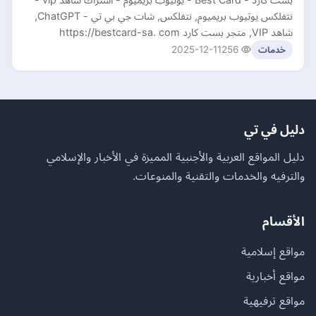
نتفلكس يوتيوب بريميوم, نتفلكس, شات جي بي تي - ChatGPT,
شاهد VIP, متجر بست كارد https://bestcard-sa. com
2025-12-11
256
خدمات
دليل في تي
دليل المواقع العربية والأجنبية المميزة في الأخبار والإسلامي
والترفيه والخدمات والتقنية والمنوعات.
الأقسام
مواقع إسلامية
مواقع أخبارية
مواقع ترفيهية