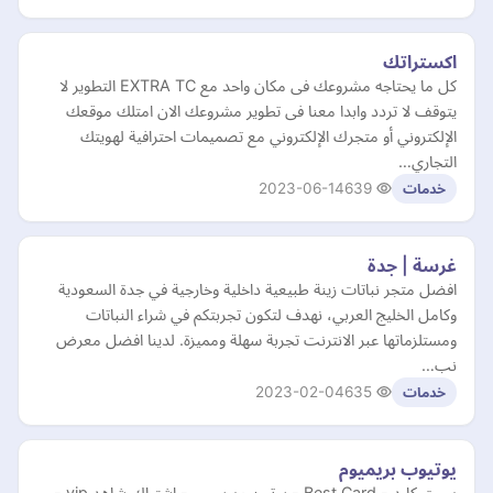
اكستراتك
كل ما يحتاجه مشروعك فى مكان واحد مع EXTRA TC التطوير لا
يتوقف لا تردد وابدا معنا فى تطوير مشروعك الان امتلك موقعك
الإلكتروني أو متجرك الإلكتروني مع تصميمات احترافية لهويتك
التجاري…
2023-06-14
639
خدمات
غرسة | جدة
افضل متجر نباتات زينة طبيعية داخلية وخارجية في جدة السعودية
وكامل الخليج العربي، نهدف لتكون تجربتكم في شراء النباتات
ومستلزماتها عبر الانترنت تجربة سهلة ومميزة. لدينا افضل معرض
نب…
2023-02-04
635
خدمات
يوتيوب بريميوم
بست كارد - Best Card - يوتيوب بريميوم - اشتراك شاهد vip -