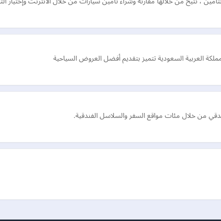
ين ، تتيح من خلالها مقارنة وشراء تأمين سيارات من خلال الانترنت وإختيار ال
لكة العربية السعودية تتميز بتقديم أفضل العروض السياحية