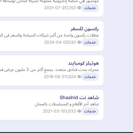
جونشور هي منصة إلكترونية مملوكة لشركة ضامن لوساطة التأم
2021-07-25
1,153
خدمات
ركسون للسفر
عطلات ركسون واحدة من أكبر شركات السياحة والسفر فى المم
2024-04-05
530
خدمات
هوتيلز كومبايند
محرك بحث فنادق متعدد، يجمع أكثر من 2 مليون عرض فندقي من خلال مئات مواقع السفر والسلاسل الفندقية.
2018-06-21
1,624
خدمات
شاهد نت Shaahid
شاهد آخر الأفلام و المسلسلات بالمجان
2021-03-10
1,033
خدمات