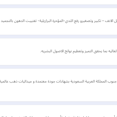
لانف – تكبير وتصغيرو رفع الثدي-المؤخرة البرازيلية- تفتييت الدهون بالتجميد -
عاليه بما يحقق التميز وتعظيم نواتج الاصول البشريه.
ن جنوب المملكة العربية السعودية بشهادات جودة معتمدة و ميداليات ذهب عال