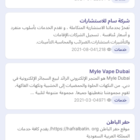
شركة سام للاستشارات
نَفخرُ بخدماتنا الاستشارية المتكاملة ، و نقدم الخدمات بأسلوب متفرد
و أسعار مُنافسة . تسجيل الشركات،الإقامات
والتأشيرات،استشارات،الضرائب والمحاسبة،التأمينات.
2021-08-04
1,218
خدمات
Myle Vape Dubai
Myle Dubai هو المتجر الإلكتروني الرائد لبيع السجائر الإلكترونية في
دبي. من النكهات الحلوة والحمضيات إلى الخشبية ونكهات الفاكهة،
تقوم مجموعتنا بتغطيتها جميعا. مجموعة متنوعة لتلبية …
2021-03-04
971
خدمات
حفر الباطن
موقع حفر الباطن https://hafralbatin. org/ يقدم كافة خدمات
المملكة العربية السعودية