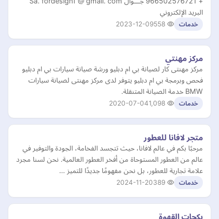
+ 966502576721 جـــوال Sa. fordesign1 @ gmail. com
البريد الإلكتروني
2023-12-09
558
خدمات
مركز مهنتي
مركز مهنتى كار لصيانة بي ام دبليو ورشة صيانة سيارات بي ام دبليو
فحص وبرمجة بي ام دبليو يتوفر لدى مركز مهنتى لصيانة سيارات
BMW خدمة الصيانة المتنقلة.
2020-07-04
1,098
خدمات
متجر لافانا للعطور
مرحبًا بكم في عالم لافانا، حيث تتجسد الفخامة، الجودة والتوفير في
عالم من العطور المستوحاة من أفخر العطور العالمية. نحن لسنا مجرد
علامة تجارية للعطور، بل نحن مفهومًا جديدًا للتميز …
2024-11-20
389
خدمات
بكجات القهوة