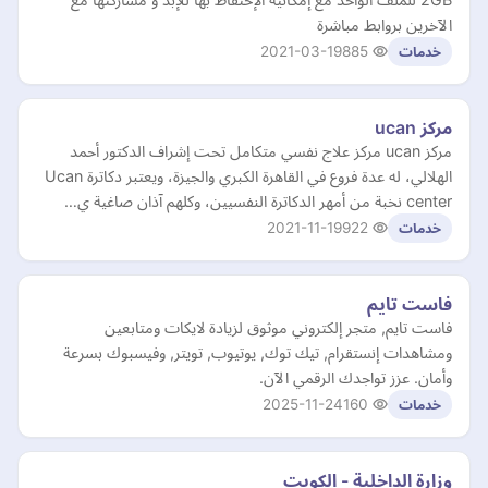
الآخرين بروابط مباشرة
2021-03-19
885
خدمات
مركز ucan
مركز ucan مركز علاج نفسي متكامل تحت إشراف الدكتور أحمد
الهلالي، له عدة فروع في القاهرة الكبري والجيزة، ويعتبر دكاترة Ucan
center نخبة من أمهر الدكاترة النفسيين، وكلهم آذان صاغية ي…
2021-11-19
922
خدمات
فاست تايم
فاست تايم, متجر إلكتروني موثوق لزيادة لايكات ومتابعين
ومشاهدات إنستقرام, تيك توك, يوتيوب, تويتر, وفيسبوك بسرعة
وأمان. عزز تواجدك الرقمي الآن.
2025-11-24
160
خدمات
وزارة الداخلية - الكويت