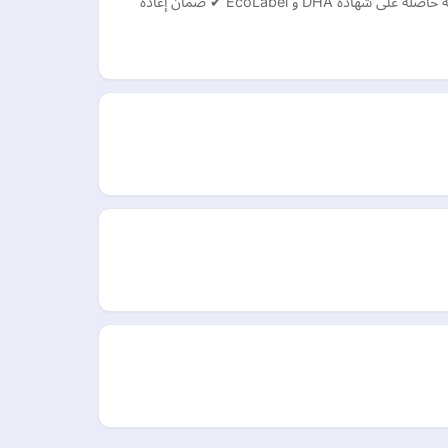
???? لماذا نحن اختيارك الأمثل؟ ✔ فريق مدرب بخبرة +10 سنوات في قطاع التنظيف ✔ معدات حديثة تعمل بتقنية النانو والبخار ✔ مواد آمنة حاصلة على شهادة DHA و EcoLabel ✔ ضمان إعادة