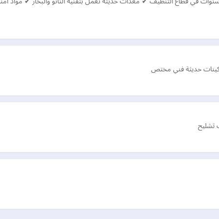
كينات حديثة فني مختص
 تشليح