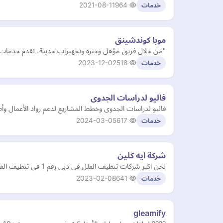
2021-08-11
964
خدمات
موبا كوندشينق
"من خلال فريق مؤهل وخبرة وتجهيزات حديثة، نقدم خدمات ترك
2023-12-02
518
خدمات
فاليو لدراسات الجدوى
فاليو لدراسات الجدوى وخطط المشاريع لدعم رواد الأعمال 
2024-03-05
617
خدمات
شركة ايه كلين
نحن اكبر شركات تنظيف الفلل في دبي رقم 1 في تنظيف الفلل ، والمنازل ، والشقق ، والقصور بارخص الاسعار في الامارات https://aya-cleaning-services. com
2023-02-08
641
خدمات
gleamify