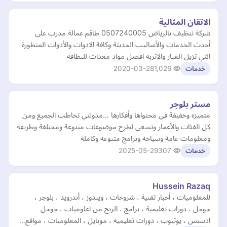
الاتقان المثالية
شركة تنظيف بالرياض 0507240005 طاقم عمالة مدرب على
أحدث الخدمات والأساليب الحديثة وكافة الادوات والأدوات المتطورة
التي تزيل الغبار والاتربة افضل مواد معدات للنظافة
2020-03-28
1,026
خدمات
مستر بلوجر
متميزه وخفيفة في محتواها وأفكارها …مدونتي تخاطب الجميع ومن
كل الفئات والأعمار وتسعى لطرح موضوعات متنوعة ومختلفة وطريفة
ومعلومات عامة وسياحة وبرامج متنوعه وكاملة
2025-05-29
307
خدمات
Hussein Razaq
للمعلوميات ، أخبار تقنية ، شروحات ، ويندوز ، أندرويد ، بلوجر ،
جوجل ، دورات تعليمية ، برامج ، الربح من اعلوميات ، جوجل
ادسنس ، يوتيوب ، دورات تعليميه ، موبايل ، المعلوميات ، مواقع…