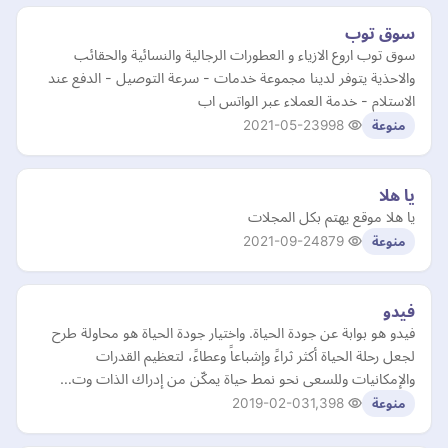
سوق توب
سوق توب اروع الازياء و العطورات الرجالية والنسائية والحقائب
والاحذية يتوفر لدينا مجموعة خدمات - سرعة التوصيل - الدفع عند
الاستلام - خدمة العملاء عبر الواتس اب
2021-05-23
998
منوعة
يا هلا
يا هلا موقع يهتم بكل المجلات
2021-09-24
879
منوعة
فيدو
فيدو هو بوابة عن جودة الحياة. واختيار جودة الحياة هو محاولة طرح
لجعل رحلة الحياة أكثر ثراءً وإشباعاً وعطاءً، لتعظيم القدرات
والإمكانيات وللسعى نحو نمط حياة يمكّن من إدراك الذات وت…
2019-02-03
1,398
منوعة