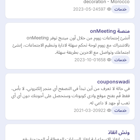
decoration - Morocco
2023-05-24
597
خدمات
منصة onMeeting
أنشئ إجتماعات زووم من خلال أون ميتنج توفر onMeeting
بالاشتراك مع زووم لوحة تحكم سهلة لادارة وتنظيم الاجتماعات، إنشئ
اجتماعك وتواصل مع الاخرين بطريقة سهلةـ
2023-10-01
658
خدمات
couponswadi
في حالة لا تعرف من أين تبدأ في التصفح أي متجر إلكتروني، لا بأس،
فقط قُم بفتح موقع وادي كوبونات وستحصل على أجوبتك دون أي أي
تعب أو جهد لا داعي له.
2021-03-20
922
خدمات
ونش انقاذ
ونش انقاذ الاسماعيلية انقاذ السيارات المعطلة أو المحتجزة رفع