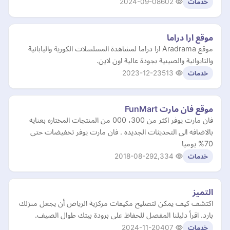
2024-09-08
602
خدمات
موقع ارا دراما
موقع Aradrama ارا دراما لمشاهدة المسلسلات الكورية واليابانية
والتايوانية والصينية بجودة عالية اون لاين.
2023-12-23
513
خدمات
موقع فان مارت FunMart
فان مارت يوفر اكثر من 300، 000 من المنتجات المختاره بعنايه
بالاضافه الى التحديثات الجديده . فان مارت يوفر تخفيضات حتى
70% يوميا
2018-08-29
2,334
خدمات
التميز
اكتشف كيف يمكن لتصليح مكيفات مركزية الرياض أن يجعل منزلك
بارد. اقرأ دليلنا المفصل للحفاظ على برودة بيتك طوال الصيف.
2024-11-20
407
خدمات