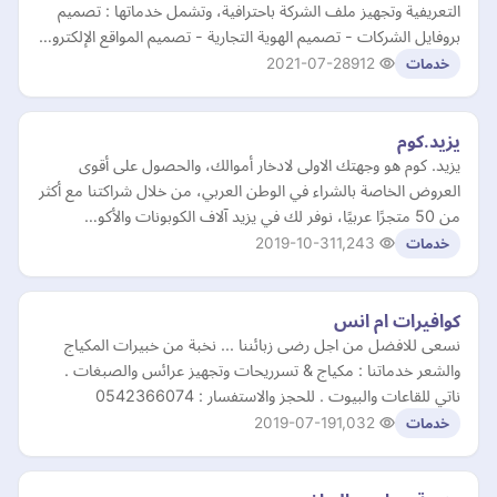
التعريفية وتجهيز ملف الشركة باحترافية، وتشمل خدماتها : تصميم
بروفايل الشركات - تصميم الهوية التجارية - تصميم المواقع الإلكترو…
2021-07-28
912
خدمات
يزيد.كوم
يزيد. كوم هو وجهتك الاولى لادخار أموالك، والحصول على أقوى
العروض الخاصة بالشراء في الوطن العربي، من خلال شراكتنا مع أكثر
من 50 متجرًا عربيًا، نوفر لك في يزيد آلاف الكوبونات والأكو…
2019-10-31
1,243
خدمات
كوافيرات ام انس
نسعى للافضل من اجل رضى زبائننا ... نخبة من خبيرات المكياج
والشعر خدماتنا : مكياج & تسرريحات وتجهيز عرائس والصبغات .
ناتي للقاعات والبيوت . للحجز والاستفسار : 0542366074
2019-07-19
1,032
خدمات