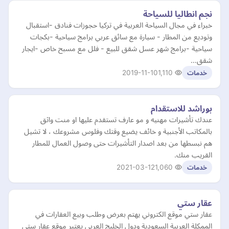
نجم انطاليا للسياحة
خبراء في مجال السياحة العربية في تركيا حجوزات فنادق -استقبال
وتوديع من المطار - سيارة مع سائق عربي برامج سياحية -بكجات
سياحية -برامج شهر عسل شقق للبيع - فلل مع مسبح خاص -ايجار
شقق…
2019-11-10
1,110
خدمات
بوراشد للاستقدام
عندك تأشيرات مهنيه و مو عارف تستقدم عليها او منت واثق
بالمكاتب الأجنبية و خائف يضيع وقتك وفلوس مشروعك ، لا تشيل
هم نبسطها من بعد اصدار التأشيرات حتى وصول العمال للمطار
القريب منك.
2021-03-12
1,060
خدمات
عقار ستي
عقار ستي موقع الكتروني يهتم بعرض وطلب وبيع العقارات في
الممكلة العربية السعودية ودول الخليج العربي يعتبر موقع عقار ستي