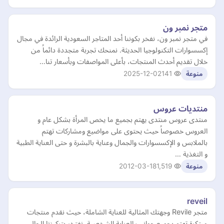
متجر نمبر ون
في متجر نمبر ون، نفخر بكوننا أحد المتاجر السعودية الرائدة في مجال
إكسسوارات التكنولوجيا الحديثة. نمنحك تجربة متجددة دائماً من
خلال تقديم أحدث المنتجات، بأعلى المواصفات وبأسعار تنا…
2025-12-02
141
منوعة
منتديات عروس
منتدى عروس منتدى يهتم بجميع ما يخص المرأة بشكل عام و
العروس خصوصاً حيث يحتوى على مواضيع ومشاركات تهتم
بالملابس و الإكسسوارات والجمال وعناية بالبشرة و حتى العناية الطبية
و التغذية …
2012-03-18
1,519
منوعة
reveil
متجر Revile وجهتك المثالية للعناية الشاملة، حيث نقدم منتجات
مبتكرة تهتم بجميع جوانب العناية الشخصية. نفتخر بتركيزنا الحالي