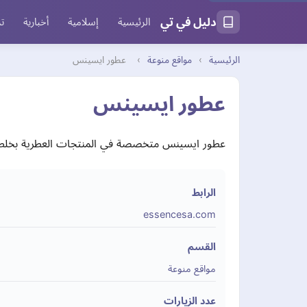
دليل في تي
الرئيسية
إسلامية
أخبارية
تر
الرئيسية
›
مواقع منوعة
›
عطور ايسينس
عطور ايسينس
عطور ايسينس متخصصة في المنتجات العطرية بخلطات ف
الرابط
essencesa.com
القسم
مواقع منوعة
عدد الزيارات