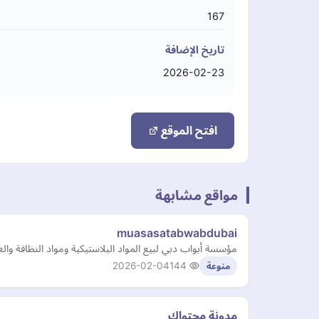
167
تاريخ الإضافة
2026-02-23
افتح الموقع
مواقع مشابهة
muasasatabwabdubai
مؤسسة أبواب دبي لبيع المواد البلاستيكية ومواد النظافة والعطور والمبيدات منذ 25 عاماً نسعى لخدمتكم وتلبية جميع احتياج
2026-02-04
144
منوعة
مدونة محتواك