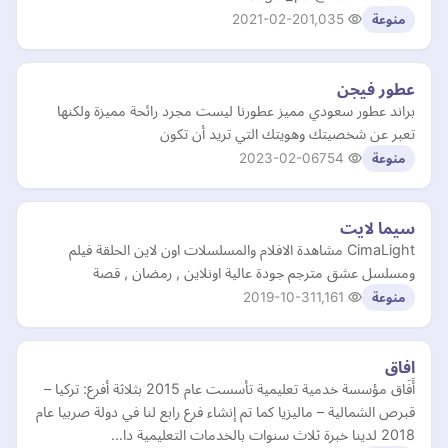
2021-02-20
1,035
منوعة
عطور فيجن
براند عطور سعودي مميز عطورنا ليست مجرد رائحة مميزة ولكنها
تعبر عن شخصيتك وهويتك التي تريد أن تكون
2023-02-06
754
منوعة
سيما لايت
CimaLight مشاهدة الافلام والمسلسلات اون لاين الحلقة فيلم
ومسلسل عشق مترجم جودة عالية اونلاين , رمضان , قصة
2019-10-31
1,161
منوعة
افاق
أَفَاق مؤسسة خدمية تعليمية تأسست عام 2015 بثلاثة أفرع: تركيا –
قبرص الشمالية – ماليزيا كما تم إنشاء فرع رابع لنا في دولة صربيا عام
2018 لدينا خبرة ثلاث سنوات بالخدمات التعليمية دا…