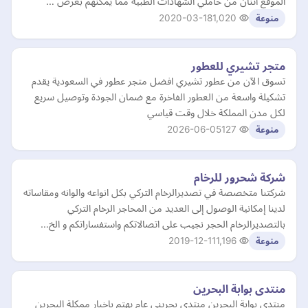
الموقع اثنان من حاملي الشهادات الطبية مما يمكنهم بعرض …
2020-03-18
1,020
منوعة
متجر تشيري للعطور
تسوق الآن من عطور تشيري افضل متجر عطور في السعودية يقدم
تشكيلة واسعة من العطور الفاخرة مع ضمان الجودة وتوصيل سريع
لكل مدن المملكة خلال وقت قياسي
2026-06-05
127
منوعة
شركة شحرور للرخام
شركتنا متخصصة في تصديرالرخام التركي بكل انواعه والوانه ومقاساته
لدينا إمكانية الوصول إلى العديد من المحاجر الرخام التركي
بالتصديرالرخام الحجر نجيب على اتصالاتكم واستفساراتكم و الخ…
2019-12-11
1,196
منوعة
منتدى بوابة البحرين
منتدى بوابة البحرين منتدى بحريني عام يهتم بإخبار ممكلة البحرين