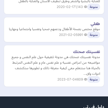
للعنايه بالبشرة والشعر وطرق تنظيف الاسنان والعناية بالطفل
2020-02-17
1,143
منوعة
طفلي
موقع مختص بصحة الأطفال ودعمهم صحيا ونفسيا واجتماعيا ومهاريا
2021-02-05
991
منوعة
نفسيتك صحتك
مدونة نفسيتك صحتك هي مدونة تثقيفية حول علم النفس و جميع
مواضيعه من امراض نفسية و علم نفس عام و علم النفس المرتبط
بالحياة هنا ستتعلم معي كيفية معرفة ذاتك و تطويرها ستكتشف
ادوات واق…
2023-07-04
609
منوعة
دليل في تي