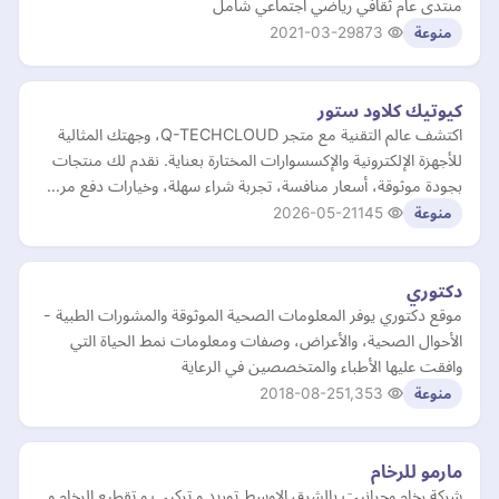
منتدى عام ثقافي رياضي اجتماعي شامل
2021-03-29
873
منوعة
كيوتيك كلاود ستور
اكتشف عالم التقنية مع متجر Q-TECHCLOUD، وجهتك المثالية
للأجهزة الإلكترونية والإكسسوارات المختارة بعناية. نقدم لك منتجات
بجودة موثوقة، أسعار منافسة، تجربة شراء سهلة، وخيارات دفع مر…
2026-05-21
145
منوعة
دكتوري
موقع دكتوري يوفر المعلومات الصحية الموثوقة والمشورات الطبية -
الأحوال الصحية، والأعراض، وصفات ومعلومات نمط الحياة التي
وافقت عليها الأطباء والمتخصصين في الرعاية
2018-08-25
1,353
منوعة
مارمو للرخام
شركة رخام وجرانيت بالشرق الاوسط توريد و تركيب و تقطيع الرخام و