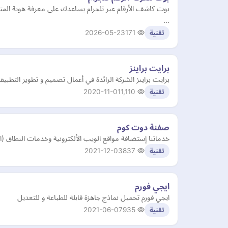
بوت كاشف الأرقام عبر تلجرام يساعدك على معرفة هوية المت
…
2026-05-23
171
تقنية
برايت براينز
برايت براينز الشركة الرائدة في أعمال تصميم و تطوير التطبي
2020-11-01
1,110
تقنية
صفنة دوت كوم
خدماتنا إستضافة مواقع الويب الألكترونية وخدمات النطاق (
2021-12-03
837
تقنية
ايجي فورم
ايجي فورم تحميل نماذج جاهزة قابلة للطباعة و للتعديل
2021-06-07
935
تقنية