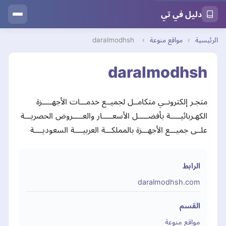
دليل في تي
الرئيسية
›
مواقع منوعة
›
daralmodhsh
daralmodhsh
متجـر إلكترونــي متكامــل لجميــع خدمـــات الأجهـــــزة
الكهـربائيـــــة بأفضـــــل الأسعـــــار والعـــــروض الحصريـــة
علــى جميـــع الأجهـــزة بالمملكـــة العربيــــة السعوديــــة
الرابط
daralmodhsh.com
القسم
مواقع منوعة