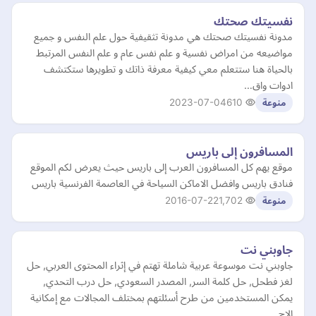
نفسيتك صحتك
مدونة نفسيتك صحتك هي مدونة تثقيفية حول علم النفس و جميع
مواضيعه من امراض نفسية و علم نفس عام و علم النفس المرتبط
بالحياة هنا ستتعلم معي كيفية معرفة ذاتك و تطويرها ستكتشف
ادوات واق…
2023-07-04
610
منوعة
المسافرون إلى باريس
موقع يهم كل المسافرون العرب إلى باريس حيث يعرض لكم الموقع
فنادق باريس وافضل الاماكن السياحة في العاصمة الفرنسية باريس
2016-07-22
1,702
منوعة
جاوبني نت
جاوبني نت موسوعة عربية شاملة تهتم في إثراء المحتوى العربي, حل
لغز فطحل, حل كلمة السر, المصدر السعودي, حل درب التحدي,
يمكن المستخدمين من طرح أسئلتهم بمختلف المجالات مع إمكانية
الإج…