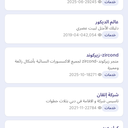
2025-06-29
245
خدمات
عالم الديكور
دليلك الأمثل لبيت عصري
2019-04-04
2,054
خدمات
zircond-زيركوند
متجر زيركوند-zircond لجميع الاكسسورات النسائية بأشكال رائعة
ومميزة
2025-10-18
271
خدمات
شركة إتقان
تاسيس شركة و الاقامة في دبي بثلاث خطوات
2021-11-22
784
خدمات
كيلو عود