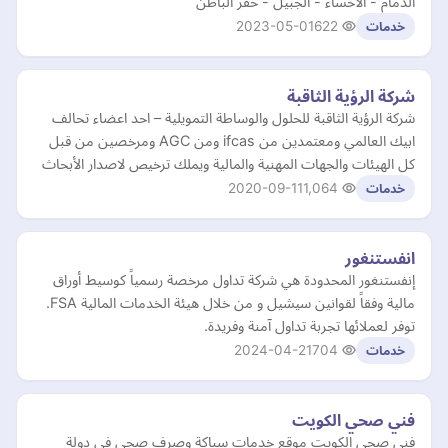
الدمام - الاحساء - الجبيل - حفر الباطن
2023-05-01
622
خدمات
شركة الرؤية الثاقبة
شركة الرؤية الثاقبة للحلول والوساطة التمويلية – احد اعضاء تحالف
ابيك العالمي ومعتمدين من ifcas ومن AGC ومرخصين من قبل
كل الهيئات والجهات المهنية والمالية ويملك ترخيص لاصدار الأبحاث
2020-09-11
1,064
خدمات
انفستنغور
إنفستنغور المحدودة هي شركة تداول مرخصة رسمياً كوسيط أوراق
مالية وفقاً لقوانين سيشيل و من خلال هيئة الخدمات المالية FSA.
توفر لعملائها تجربة تداول آمنة وفريدة.
2024-04-21
704
خدمات
فني صحي الكويت
فني صحي الكويت موقع خدمات سباكة وصرف صحي في دولة