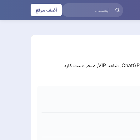
أضف موقع
بست كارد - Best Card - يوتيوب بريميوم - اشتراك شاهد vip - نتفلكس يوتيوب بريميوم, نتفلكس, شات جي بي تي - ChatGPT, شاهد VIP, متجر بست كارد