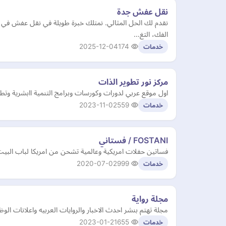
نقل عفش جدة
نقدم لك الحل المثالي. نمتلك خبرة طويلة في نقل عفش ف
الفك، التغ…
2025-12-04
174
خدمات
مركز نور تطوير الذات
اول موقع عربي لدورات وكورسات وبرامج التنمية اابشرية وتط
2023-11-02
559
خدمات
FOSTANI / فستاني
فساتين حفلات امريكية وعالمية تشحن من امريكا لباب البي
2020-07-02
999
خدمات
مجلة رواية
مجلة تهتم بنشر احدث الاخبار والروايات العربيه واعلانات الو
2023-01-21
655
خدمات