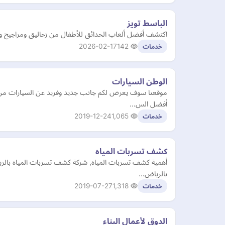
الباسط تويز
اكتشف أفضل ألعاب الحدائق للأطفال من زحاليق ومراجيح وألع
2026-02-17
142
خدمات
الوطن السيارات
موقعنا سوف يعرض لكم جانب جديد وفريد عن السيارات من حي
أفضل الس…
2019-12-24
1,065
خدمات
كشف تسربات المياه
أهمية كشف تسربات المياه, شركة كشف تسربات المياه بالر
بالرياض…
2019-07-27
1,318
خدمات
الدوق لأعمال البناء