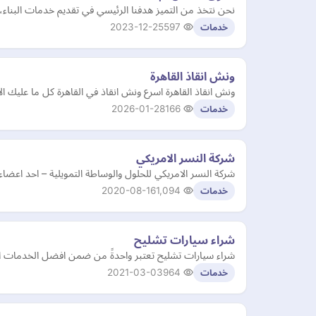
نحن نتخذ من التميز هدفنا الرئيسي في تقديم خدمات البناء، ا
2023-12-25
597
خدمات
ونش انقاذ القاهرة
ونش انقاذ القاهرة اسرع ونش انقاذ في القاهرة كل ما عليك الإتصال على 01210000819 ليصلك أقرب ونش انقا
2026-01-28
166
خدمات
شركة النسر الامريكي
شركة النسر الامريكي للحلول والوساطة التمويلية – احد اعضاء تحالف ابيك العالمي ومعتمدين من ifcas ومن AGC ومرخصين 
2020-08-16
1,094
خدمات
شراء سيارات تشليح
شراء سيارات تشليح تعتبر واحدةً من ضمن افضل الخدمات ال
2021-03-03
964
خدمات