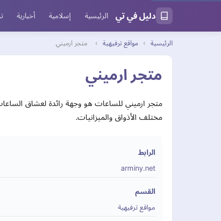
دليل في تي
الرئيسية
إسلامية
أخبارية
تر
الرئيسية
›
مواقع ترفيهية
›
متجر ارميني
متجر ارميني
متجر ارميني للساعات هو وجهة رائدة لعشاق الساعات ا
مختلف الأذواق والميزانيات.
الرابط
arminy.net
القسم
مواقع ترفيهية