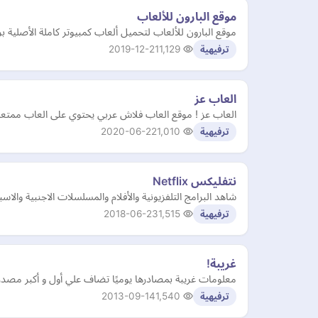
موقع البارون للألعاب
موقع البارون للألعاب لتحميل ألعاب كمبيوتر كاملة الأصلية
2019-12-21
1,129
ترفيهية
العاب عز
العاب عز ! موقع العاب فلاش عربي يحتوي على العاب ممتعة 
2020-06-22
1,010
ترفيهية
نتفليكس Netflix
شاهد البرامج التلفزيونية والأفلام والمسلسلات الاجنبية والاسبانية والألمانية على Netflix بجودة عالية وترجمة احترافية، عبر متصفح الإنترنت ا
2018-06-23
1,515
ترفيهية
غريبة!
معلومات غريبة بمصادرها يوميًا تضاف علي أول و أكبر مصد
2013-09-14
1,540
ترفيهية